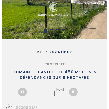
ALERTE 
PARRAI
NOUS
REJOIN
RÉF :
202411PER
PROPRIETE
CONTAC
DOMAINE - BASTIDE DE 450 M² ET SES
DÉPENDANCES SUR 8 HECTARES
11
5
823000 M²