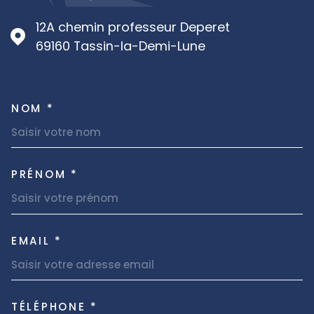
12A chemin professeur Deperet
69160
Tassin-la-Demi-Lune
NOM *
TRAD_MELTEM_VOSCOORDON
PRÉNOM *
EMAIL *
TÉLÉPHONE *