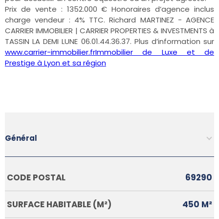
Prix de vente : 1352.000 € Honoraires d’agence inclus
charge vendeur : 4% TTC. Richard MARTINEZ - AGENCE
CARRIER IMMOBILIER | CARRIER PROPERTIES & INVESTMENTS à
TASSIN LA DEMI LUNE 06.01.44.36.37. Plus d’information sur
www.carrier-immobilier.fr
Immobilier de Luxe et de
Prestige à Lyon et sa région
Général
Caractérisque
Valeurs
CODE POSTAL
69290
SURFACE HABITABLE (M²)
450 M²