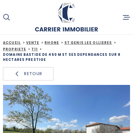
Aller
Aller
Aller
Aller
à
à
au
au
:
la
menu
contenu
recherche
principal
ACCUEIL
ACCUEIL
VENTE
RHONE
ST GENIS LES OLLIERES
PROPRIETE
T11
DOMAINE BASTIDE DE 450 M ET SES DEPENDANCES SUR 8
HECTARES PRESTIGE
ACHETE
RETOUR
ESTIMAT
SERVICE
ACTUALI