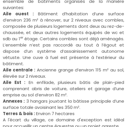
ensemble de batiments organisés de la manière
suivantes:
Aile ouest :
Bâtiment d’habitation d’une surface
d’environ 236 m² à rénover, sur 2 niveaux avec combles,
composée de plusieurs logements dont deux au rez-de-
chaussée, et deux autres logements équipés de wc et
er
sdb au 1
étage. Certains combles sont déjà aménagés.
L’ensemble n’est pas raccordé au tout à l’égout et
dispose d’un système d’assainissement autonome
vétuste. Une cuve à fuel est présente à l’extérieur du
bâtiment.
Aile centrale :
Ancienne grange d’environ 115 m² au sol,
élevée sur 2 niveaux.
Aile Est :
En enfilade, plusieurs bâtis de plain-pied
comprenant abris de voiture, ateliers et garage d’une
emprise au sol d’environ 82 m².
Annexes :
3 hangars jouxtant la bâtisse principale d’une
surface totale avoisinant les 350 m².
Terres & bois :
Environ 7 hectares
A l'écart du village, ce domaine d'exception est idéal
pour accueillir un centre équestre ou un projet agreste.