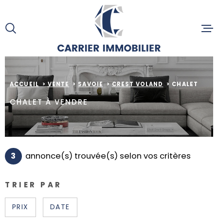
Aller
Aller
Aller
Aller
à
à
au
au
:
la
menu
contenu
recherche
principal
ACCUEIL
ACCUEIL
VENTE
SAVOIE
CREST VOLAND
CHALET
ACHETE
CHALET À VENDRE
ESTIMAT
3
annonce(s) trouvée(s) selon vos critères
SERVICE
TRIER PAR
ACTUALI
PRIX
DATE