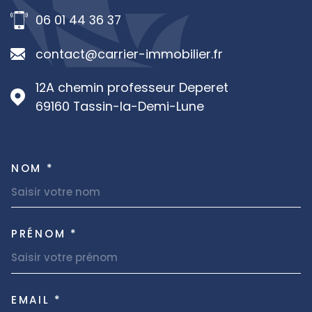
06 01 44 36 37
contact@carrier-immobilier.fr
12A chemin professeur Deperet
69160
Tassin-la-Demi-Lune
NOM *
TRAD_MELTEM_VOSCOORDON
PRÉNOM *
EMAIL *