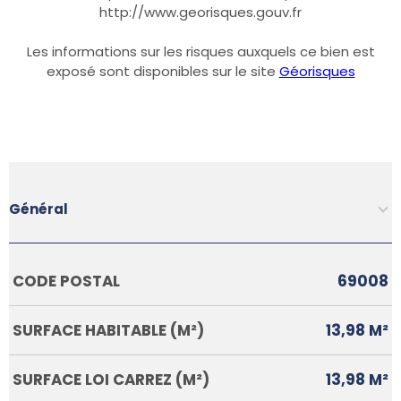
http://www.georisques.gouv.fr
Les informations sur les risques auxquels ce bien est
exposé sont disponibles sur le site
Géorisques
Général
Caractérisque
Valeurs
CODE POSTAL
69008
SURFACE HABITABLE (M²)
13,98 M²
SURFACE LOI CARREZ (M²)
13,98 M²