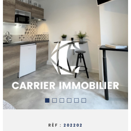
ALERTE 
PARRAI
NOUS
REJOIN
CONTAC
RÉF :
202202