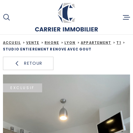
Aller
Aller
Aller
Aller
à
à
au
au
:
la
menu
contenu
recherche
principal
ACCUEIL
ACCUEIL
VENTE
RHONE
LYON
APPARTEMENT
T1
STUDIO ENTIEREMENT RENOVE AVEC GOUT
ACHETE
RETOUR
ESTIMAT
EXCLUSIF
SERVICE
ACTUALI