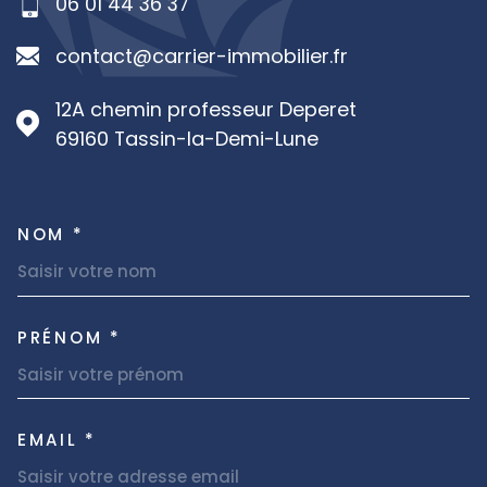
06 01 44 36 37
contact@carrier-immobilier.fr
12A chemin professeur Deperet
69160
Tassin-la-Demi-Lune
NOM *
TRAD_MELTEM_VOSCOORDON
PRÉNOM *
EMAIL *