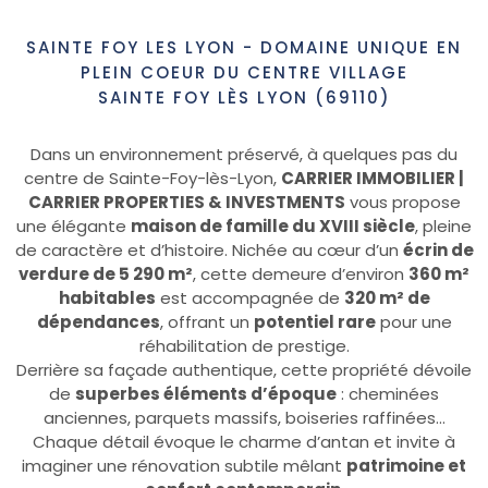
SAINTE FOY LES LYON - DOMAINE UNIQUE EN
PLEIN COEUR DU CENTRE VILLAGE
SAINTE FOY LÈS LYON (69110)
Dans un environnement préservé, à quelques pas du
centre de Sainte-Foy-lès-Lyon,
CARRIER IMMOBILIER |
CARRIER PROPERTIES & INVESTMENTS
vous propose
une élégante
maison de famille du XVIII siècle
, pleine
de caractère et d’histoire. Nichée au cœur d’un
écrin de
verdure de 5 290 m²
, cette demeure d’environ
360 m²
habitables
est accompagnée de
320 m² de
dépendances
, offrant un
potentiel rare
pour une
réhabilitation de prestige.
Derrière sa façade authentique, cette propriété dévoile
de
superbes éléments d’époque
: cheminées
anciennes, parquets massifs, boiseries raffinées...
Chaque détail évoque le charme d’antan et invite à
imaginer une rénovation subtile mêlant
patrimoine et