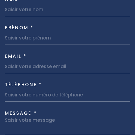
TRAD_MELTEM_VOSCOORDON
PRÉNOM *
EMAIL *
TÉLÉPHONE *
MESSAGE *
TRAD_MELTEM_VOREDEMAND