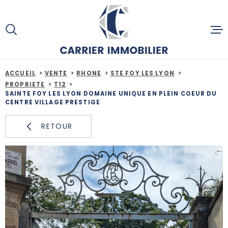
Aller
Aller
Aller
Aller
à
à
au
au
:
la
menu
contenu
recherche
principal
ACCUEIL
ACCUEIL
VENTE
RHONE
STE FOY LES LYON
PROPRIETE
T12
SAINTE FOY LES LYON DOMAINE UNIQUE EN PLEIN COEUR DU
CENTRE VILLAGE PRESTIGE
ACHETE
RETOUR
ESTIMAT
SERVICE
ACTUALI