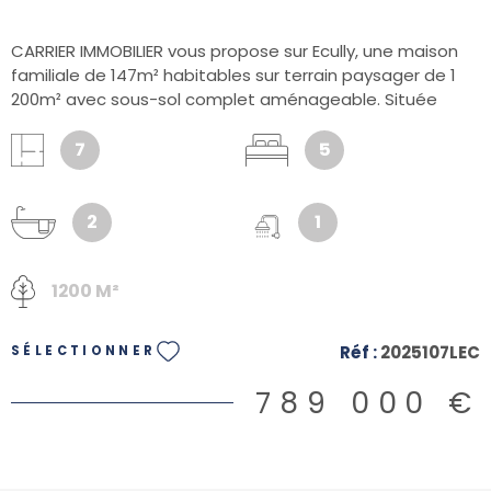
CARRIER IMMOBILIER vous propose sur Ecully, une maison
familiale de 147m² habitables sur terrain paysager de 1
200m² avec sous-sol complet aménageable. Située
dans un quartier résidentiel calme et recherché d’Écully,
cette jolie maison à ossature bois offre un cadre de vie
7
5
aussi confortable qu’économe en énergie. Vous
découvrirez une belle pièce de vie lumineuse de plus de
60m², traversante Est/Ouest, ouvrant sur deux terrasses
2
1
parfaitement exposées, idéales pour profiter des beaux
jours. La maison comprend 5 chambres, dont une suite
1200 M²
possible en rez-de-jardin et 2 salles de bains, répondant
aux besoins d’une famille. Le sous-sol complet de 147m²,
intégralement exploitable, propose actuellement un
Réf :
2025107LEC
SÉLECTIONNER
garage double, un bureau, une buanderie et une cave,
offrant un potentiel total de près de 300m² de surfaces
789 000 €
utiles. À l’extérieur, un jardin arboré et intimiste accueille
une piscine au sel (6x3m), pour des moments de
détente en toute sérénité. Atouts techniques et
économiques : - Poêle à granulés performant (environ