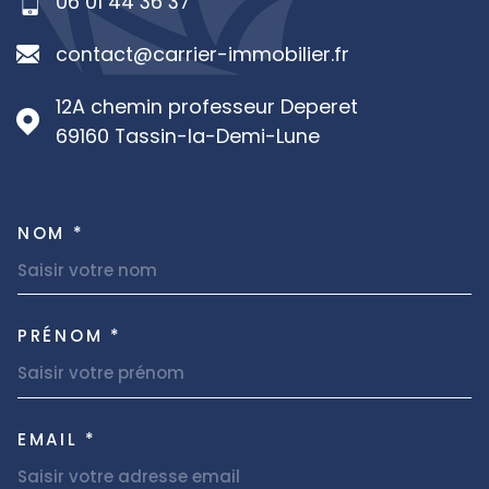
06 01 44 36 37
contact@carrier-immobilier.fr
12A chemin professeur Deperet
69160
Tassin-la-Demi-Lune
NOM *
TRAD_MELTEM_VOSCOORDON
PRÉNOM *
EMAIL *