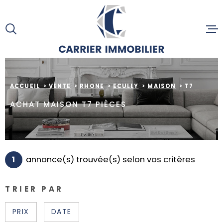
Aller
Aller
Aller
Aller
à
à
au
au
:
la
menu
contenu
recherche
principal
ACCUEIL
ACCUEIL
VENTE
RHONE
ECULLY
MAISON
T7
ACHETE
ACHAT MAISON T7 PIÈCES
ESTIMAT
1
annonce(s) trouvée(s) selon vos critères
SERVICE
TRIER PAR
ACTUALI
PRIX
DATE