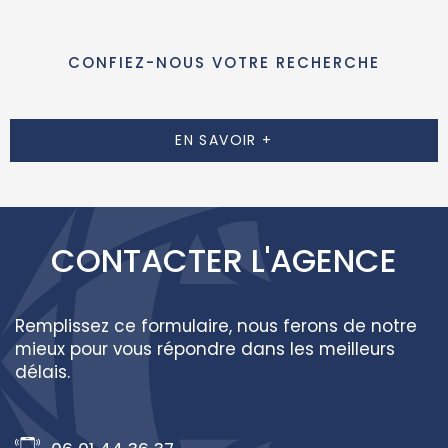
500 €/an de chauffage), - Panneaux photovoltaïques, -
Chaudière thermodynamique, - Bonne isolation grâce à
une construction en ossature bois. À quelques minutes
CONFIEZ-NOUS VOTRE RECHERCHE
des transports scolaires et des lignes de bus, cette
propriété représente une opportunité rare, alliant qualité
de vie, économies d’énergie et environnement privilégié.
EN SAVOIR +
AGENCE CARRIER IMMOBILIER | CARRIER PROPERTIES &
INVESTMENTS - Honoraires à charge vendeurs. Les
informations sur les risques auxquels ce bien est exposé
sont disponibles sur le site Géorisques :
https://www.georisques.gouv.fr
CONTACTER
L'AGENCE
Remplissez ce formulaire, nous ferons de notre
mieux pour vous répondre dans les meilleurs
délais.