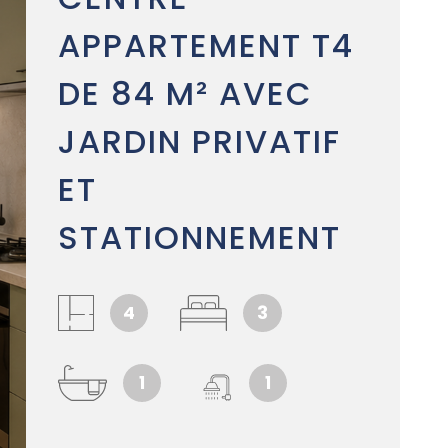
ALERTE E-
APPARTEMENT T4
DE 84 M² AVEC
PARRAINA
JARDIN PRIVATIF
NOUS REJ
ET
STATIONNEMENT
CONTACT
4
3
1
1