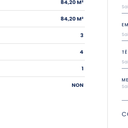
84,20 M²
84,20 M²
EM
3
4
TÉ
1
M
NON
C