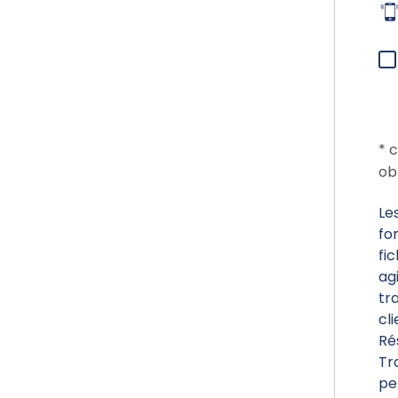
* 
ob
Le
fo
fi
ag
tr
cl
Ré
Tr
pe