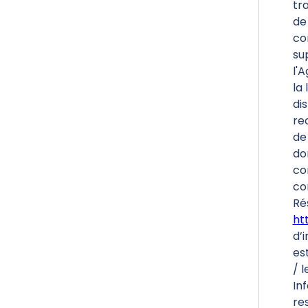
tr
de
co
su
l'
la 
di
re
de 
do
co
co
Ré
htt
d’i
es
/ l
In
re