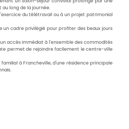
renant un salon-séjour convivial prolongé par une
au long de la journée.
exercice du télétravail ou à un projet patrimonial
e un cadre privilégié pour profiter des beaux jours
z d'un accès immédiat à l'ensemble des commodités
ate permet de rejoindre facilement le centre-ville
milial à Francheville, d'une résidence principale
nais.