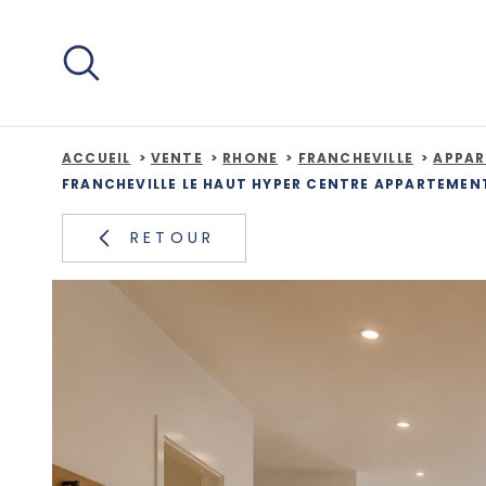
Aller
Aller
Aller
Aller
à
à
au
au
:
la
menu
contenu
recherche
principal
ACCUEIL
VENTE
RHONE
FRANCHEVILLE
APPA
FRANCHEVILLE LE HAUT HYPER CENTRE APPARTEMEN
RETOUR