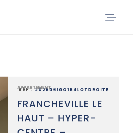
ACCUEIL
ACHETER
ESTIMATIO
APPARTEMENT
RÉF :
202606IGO164LOTDROITE
SERVICES
FRANCHEVILLE LE
HAUT – HYPER-
ACTUALITÉ
CENTRE –