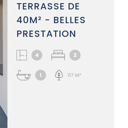
TERRASSE DE
ALERTE E-
40M² - BELLES
PARRAINA
PRESTATION
NOUS REJ
4
2
CONTACT
1
117 M²