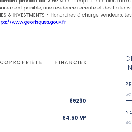
ement privatif de 12 m²
vient compléter ce bien rare su
nnement paisible, une résidence récente et des finitions
 & INVESTMENTS - Honoraires à charge vendeurs. Les in
tps://www.georisques.gouv.fr
C
COPROPRIÉTÉ
FINANCIER
I
P
69230
N
54,50 M²