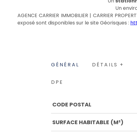
Un
stationn
Un enviro
AGENCE CARRIER IMMOBILIER | CARRIER PROPERTIES
exposé sont disponibles sur le site Géorisques :
ht
GÉNÉRAL
DÉTAILS +
DPE
Caractérisque
Valeurs
CODE POSTAL
SURFACE HABITABLE (M²)