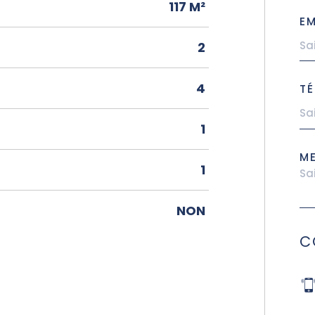
117 M²
EM
2
4
TÉ
1
M
1
NON
C