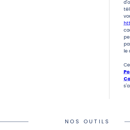
d'
tél
vou
ht
ca
pe
pa
le 
Ce
Po
Co
s'
NOS OUTILS