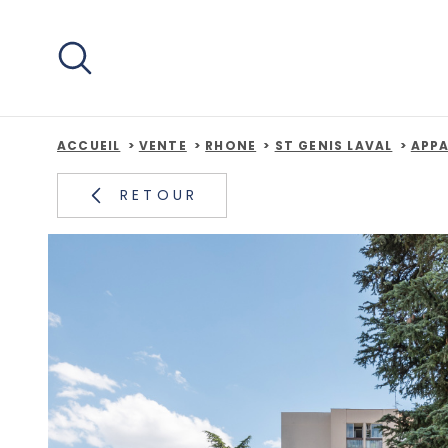
Aller
Aller
Aller
Aller
à
à
au
au
:
la
menu
contenu
recherche
principal
ACCUEIL
VENTE
RHONE
ST GENIS LAVAL
APP
RETOUR