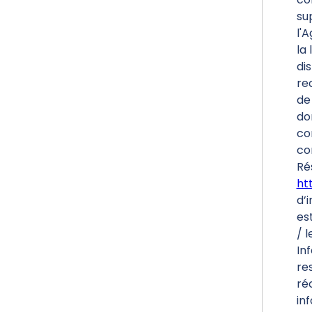
su
l'
la 
di
re
de 
do
co
co
Ré
htt
d’i
es
/ l
In
re
ré
inf