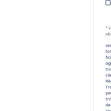
* 
ob
Le
fo
fi
ag
tr
cl
Ré
Tr
pe
tr
de
co