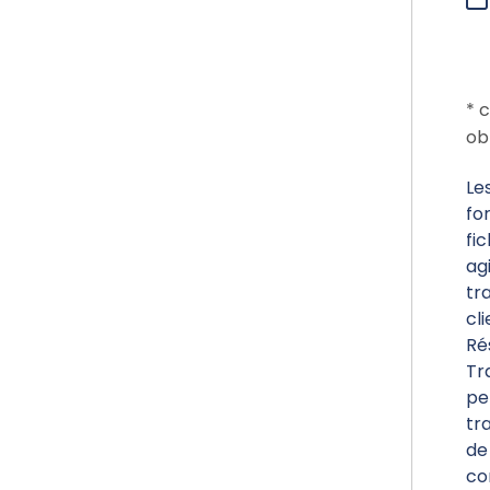
* 
ob
Le
fo
fi
ag
tr
cl
Ré
Tr
pe
tr
de
co