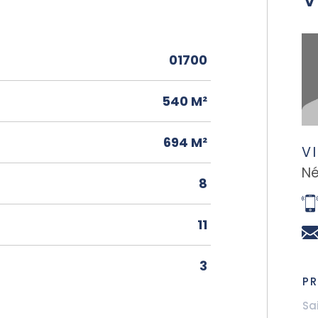
01700
540 M²
694 M²
V
Né
8
11
3
P