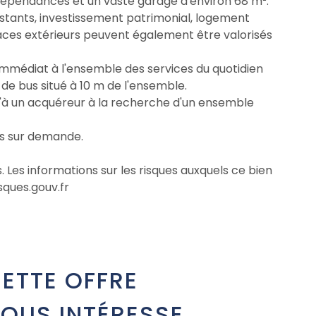
épendances et un vaste garage d'environ 68 m².
istants, investissement patrimonial, logement
aces extérieurs peuvent également être valorisés
s immédiat à l'ensemble des services du quotidien
t de bus situé à 10 m de l'ensemble.
 qu'à un acquéreur à la recherche d'un ensemble
s sur demande.
es informations sur les risques auxquels ce bien
sques.gouv.fr
ETTE OFFRE
OUS INTÉRESSE