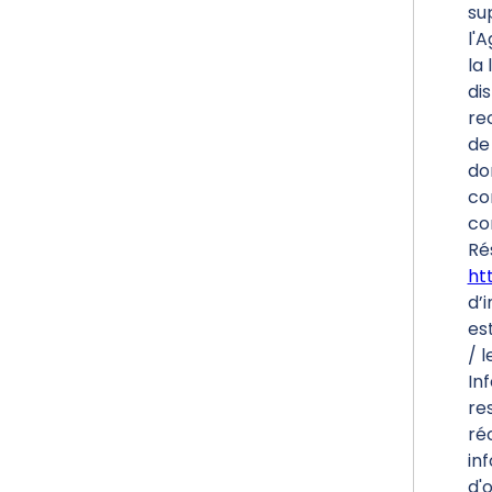
su
l'
la 
di
re
de 
do
co
co
Ré
htt
d’i
es
/ l
In
re
ré
inf
d'