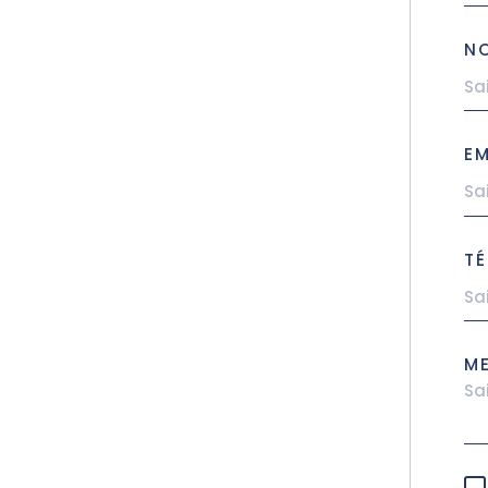
N
EM
TÉ
M