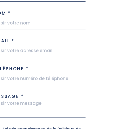
OM *
AIL *
LÉPHONE *
ESSAGE *
J'ai pris connaissance de la Politique de