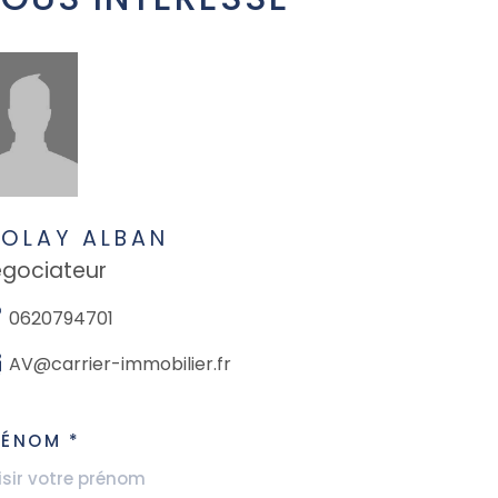
IOLAY ALBAN
gociateur
0620794701
AV@carrier-immobilier.fr
RÉNOM *