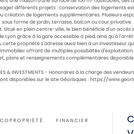
t une maison d'une surface de 106 m² habitables, des d
sager différents projets : conservation des logements ex
ou création de logements supplémentaires. Plusieurs esp
sous forme de jardin, terrasse, balcon ou cour privative.
 Situé en plein centre-ville, le bien bénéficie d'un accè
e Lyon grâce à la gare accessible à pied, ainsi qu'à l'arrê
on, cette propriété s'adresse aussi bien à un investisseur
immobilier offrant de multiples possibilités d'exploitation.
et, plans et renseignements complémentaires disponible
& INVESTMENTS - Honoraires à la charge des vendeurs. L
ont disponibles sur le site Géorisques : https://www.geori
C
COPROPRIÉTÉ
FINANCIER
V