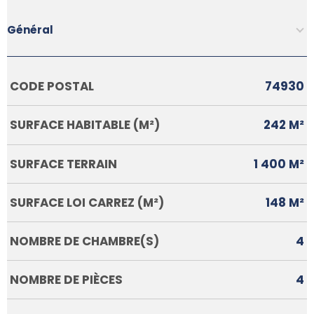
Général
Caractérisque
Valeurs
CODE POSTAL
74930
SURFACE HABITABLE (M²)
242 M²
SURFACE TERRAIN
1 400 M²
SURFACE LOI CARREZ (M²)
148 M²
NOMBRE DE CHAMBRE(S)
4
NOMBRE DE PIÈCES
4