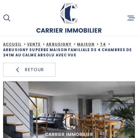
Aller
Aller
Aller
Aller
à
à
au
au
:
la
menu
contenu
recherche
principal
ACCUEIL
ACCUEIL
VENTE
ARBUSIGNY
MAISON
T4
ARBUSIGNY SUPERBE MAISON FAMILIALE DE 4 CHAMBRES DE
241M AU CALME ABSOLU AVEC VUE
ACHETE
RETOUR
ESTIMAT
SERVICE
ACTUALI