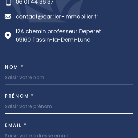
06 01 44 36 37
contact@carrier-immobilier.fr
12A chemin professeur Deperet
69160
Tassin-la-Demi-Lune
NOM *
TRAD_MELTEM_VOSCOORDON
PRÉNOM *
EMAIL *